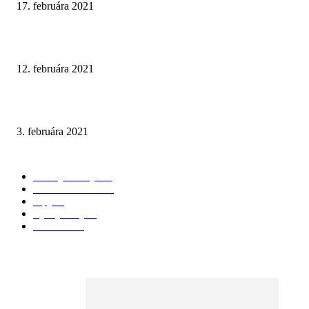
17. februára 2021
Prírodné tóny v kombinácii s tmavým mramorom
12. februára 2021
Walk-In Otvorená sprchová zástena
3. februára 2021
KATEGÓRIE
Všetky články
174
3D Vizualizácie
98
Tipy
28
Vychytávky
25
Recenzie
24