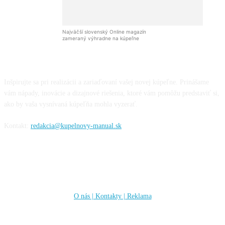
Najväčší slovenský Online magazín
zameraný výhradne na kúpeľne
Inšpirujte sa pri realizácii a zariaďovaní vašej novej kúpeľne. Prinášame
vám nápady, inovácie a dizajnové riešenia, ktoré vám pomôžu predstaviť si,
ako by vaša vysnívaná kúpeľňa mohla vyzerať.
Kontakt:
redakcia@kupelnovy-manual.sk
Informácie
O nás | Kontakty | Reklama
Sleduj nás