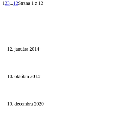
1
2
3
...
12
Strana 1 z 12
TOP INŠPIRÁCIE
Malá bytová kúpeľňa na hnedom základe
12. januára 2014
Paneláková kúpeľňa v sivom prevedení
10. októbra 2014
Dômyselne riešená kúpeľňa v montovanej drevostavbe
19. decembra 2020
NAJNOVŠIE ČLÁNKY
Ako čistiť batérie v kúpeľni a ktoré prípravky sú najúčinnejšie?