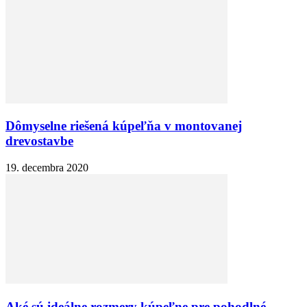
Dômyselne riešená kúpeľňa v montovanej
drevostavbe
19. decembra 2020
Aké sú ideálne rozmery kúpeľne pre pohodlné