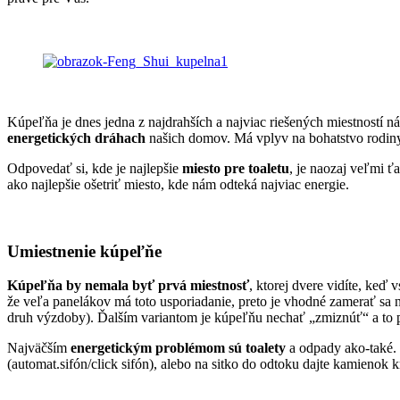
Kúpeľňa je dnes jedna z najdrahších a najviac riešených miestností 
energetických dráhach
našich domov. Má vplyv na bohatstvo rodiny 
Odpovedať si, kde je najlepšie
miesto pre toaletu
, je naozaj veľmi ť
ako najlepšie ošetriť miesto, kde nám odteká najviac energie.
Umiestnenie kúpeľňe
Kúpeľňa by nemala byť prvá miestnosť
, ktorej dvere vidíte, keď
že veľa panelákov má toto usporiadanie, preto je vhodné zamerať sa
druh výzdoby). Ďalším variantom je kúpeľňu nechať „zmiznúť“ a to p
Najväčším
energetickým problémom sú toalety
a odpady ako-také. 
(automat.sifón/click sifón), alebo na sitko do odtoku dajte kamienok k