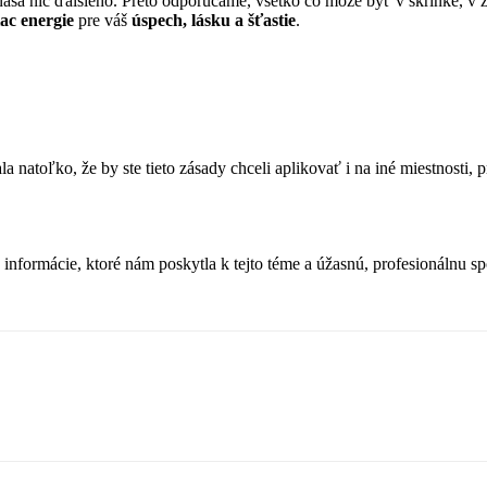
ináša nič ďalšieho. Preto odporúčame, všetko čo môže byť v skrinke, v
iac energie
pre váš
úspech, lásku a šťastie
.
 natoľko, že by ste tieto zásady chceli aplikovať i na iné miestnosti, 
informácie, ktoré nám poskytla k tejto téme a úžasnú, profesionálnu sp