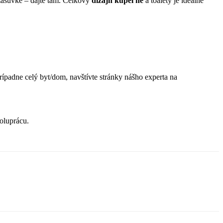
 zásuvke – dajte tam. Celkový
dizajn kúpeľne
a toalety je ideálne
prípadne celý byt/dom, navštívte stránky nášho experta na
oluprácu.