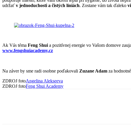
podporuje miesto, ktoré vám okrem tepla pri hygiene, do života nepr
udržať
v jednoduchosti a čistých líniách
. Zostane vám tak ďaleko
v
Ak Vás téma
Feng Shui
a pozitívnej energie vo Vašom domove zaujala
www.fengshuiacademy.cz
Na záver by sme radi osobne poďakovali
Zuzane Adam
za hodnotné 
ZDROJ foto
Angelina Alekseeva
ZDROJ foto
Feng Shui Academy
Zdieľaj