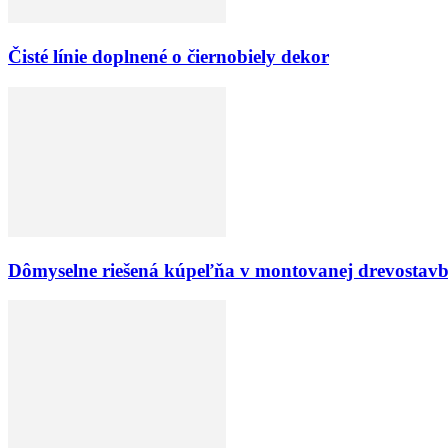
Čisté línie doplnené o čiernobiely dekor
Dômyselne riešená kúpeľňa v montovanej drevostav