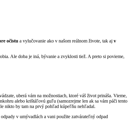
re očistu
a vylučovanie ako v našom reálnom živote, tak aj
v
robia. Ale doba je iná, bývanie a zvyklosti tiež. A preto si povieme,
vádzate, uberá vám na možnostiach, ktoré váš život prináša. Vieme,
nkohru alebo krištáľovú guľu (samozrejme len ak sa vám páči tento
ale nikto by tam na prvý pohľad kúpeľňu nehľadal.
Na odpady v umývadlách a vani použite zatvárateľný odpad