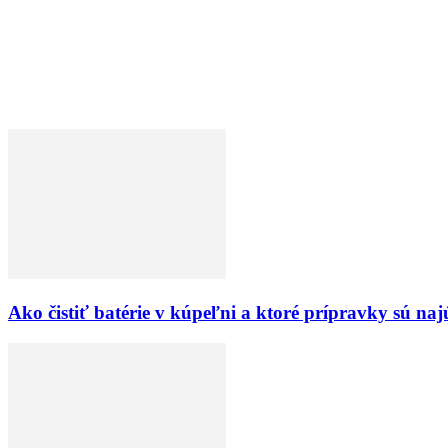
Ako čistiť batérie v kúpeľni a ktoré prípravky sú naj