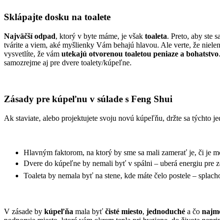
Sklápajte dosku na toalete
Najväčší odpad
, ktorý v byte máme, je však
toaleta
. Preto, aby ste
tvárite a viem, aké myšlienky Vám behajú hlavou. Ale verte, že niele
vysvetlíte, že vám
utekajú otvorenou toaletou peniaze a bohatstvo
samozrejme aj pre dvere toalety/kúpeľne.
Zásady pre kúpeľnu v súlade s Feng Shui
Ak staviate, alebo projektujete svoju novú kúpeľňu, držte sa týchto
Hlavným faktorom, na ktorý by sme sa mali zamerať je, či je mo
Dvere do kúpeľne by nemali byť v spálni – uberá energiu pre z
Toaleta by nemala byť na stene, kde máte čelo postele – splach
V zásade by
kúpeľňa
mala byť
čisté miesto
,
jednoduché
a čo
najm