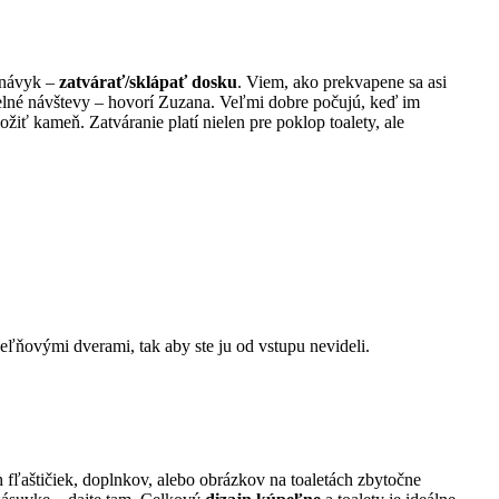
ý návyk –
zatvárať/sklápať dosku
. Viem, ako prekvapene sa asi
videlné návštevy – hovorí Zuzana. Veľmi dobre počujú, keď im
žiť kameň. Zatváranie platí nielen pre poklop toalety, ale
eľňovými dverami, tak aby ste ju od vstupu nevideli.
 fľaštičiek, doplnkov, alebo obrázkov na toaletách zbytočne