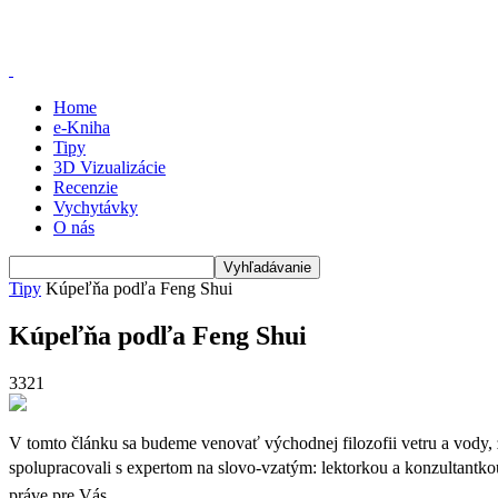
Home
e-Kniha
Tipy
3D Vizualizácie
Recenzie
Vychytávky
O nás
Tipy
Kúpeľňa podľa Feng Shui
Kúpeľňa podľa Feng Shui
3321
V tomto článku sa budeme venovať východnej filozofii vetru a vody, 
spolupracovali s expertom na slovo-vzatým: lektorkou a konzultantk
práve pre Vás.