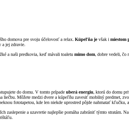
nášho domova pre svoju účelovosť a relax.
Kúpeľňa je
však i
miestom p
a jej zdravie.
ažké a naši predkovia, keď mávali toaletu
mimo dom
, dobre vedeli, čo 
 vstupujete do domu. V tomto prípade
uberá energiu
, ktorú do domu pri
 na liečbu. Môžete medzi dvere a kúpeľňu zavesiť mobilný predmet, zvo
eknou fototapetou, kde len niekde uprostred pôjde nahmatať kľučku, 
Ich zaslepenie a uzavretie najlepšie pomáha zabrániť týmto stratám. 
rištáľu.