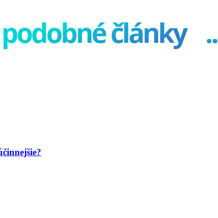
podobné články
..
účinnejšie?