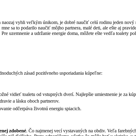
 sa naozaj vyhli veľkým únikom, je dobré naučiť celú rodinu jeden nov
n mne sa to podarilo naučiť môjho partnera, malé deti, ale ešte aj pra
. Pre uzemnenie a udržanie energie doma, môžete ešte vedľa toalety polo
 jednoduchých zásad pozitívneho usporiadania kúpeľne:
žné vidieť toaletu od vstupných dverí. Najlepšie umiestnenie je za kúp
dravie a lásku oboch partnerov.
ovanie odčerpáva životnú energiu spiacich.
enej zdobené
. Čo najmenej vecí vystavaných na obdiv. Veľa farebných