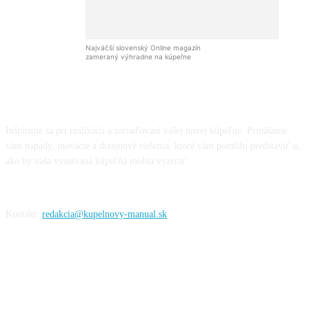
Najväčší slovenský Online magazín
zameraný výhradne na kúpeľne
Inšpirujte sa pri realizácii a zariaďovaní vašej novej kúpeľne. Prinášame
vám nápady, inovácie a dizajnové riešenia, ktoré vám pomôžu predstaviť si,
ako by vaša vysnívaná kúpeľňa mohla vyzerať.
Kontakt:
redakcia@kupelnovy-manual.sk
Informácie