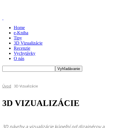
Home
e-Kniha
Tipy
3D Vizualizácie
Recenzie
Vychytávky
O nás
Úvod
3D Vizualizácie
3D VIZUALIZÁCIE
3D návrhy a vizualizácie kúpeľní od dizajnérov a