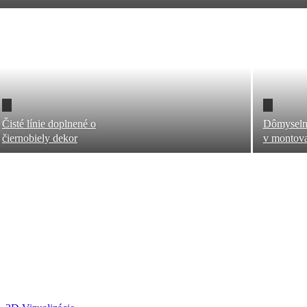
Čisté línie doplnené o
Dômyselne
čiernobiely dekor
v montova