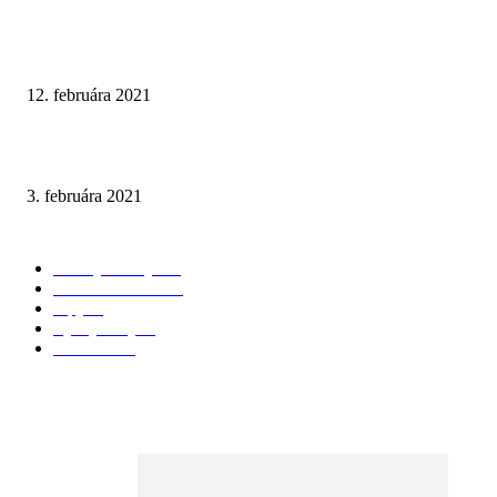
Prírodné tóny v kombinácii s tmavým mramorom
12. februára 2021
Walk-In Otvorená sprchová zástena
3. februára 2021
KATEGÓRIE
Všetky články
174
3D Vizualizácie
98
Tipy
28
Vychytávky
25
Recenzie
24