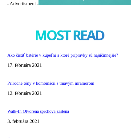
- Advertisment -
MOST READ
Ako čistiť batérie v kúpeľni a ktoré prípravky sú najúčinnejšie?
17. februára 2021
Prírodné tóny v kombinácii s tmavým mramorom
12. februára 2021
Walk-In Otvorená sprchová zástena
3. februára 2021