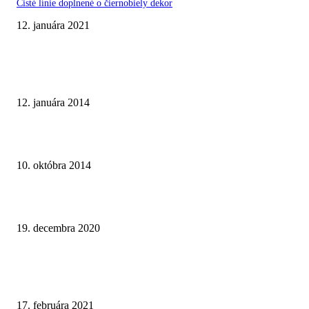
Čisté línie doplnené o čiernobiely dekor
12. januára 2021
TOP INŠPIRÁCIE
Malá bytová kúpeľňa na hnedom základe
12. januára 2014
Paneláková kúpeľňa v sivom prevedení
10. októbra 2014
Dômyselne riešená kúpeľňa v montovanej drevostavbe
19. decembra 2020
NAJNOVŠIE ČLÁNKY
Ako čistiť batérie v kúpeľni a ktoré prípravky sú najúčinnejšie?
17. februára 2021