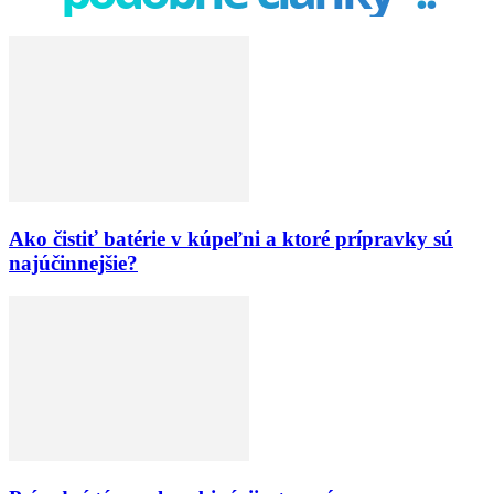
Ako čistiť batérie v kúpeľni a ktoré prípravky sú
najúčinnejšie?