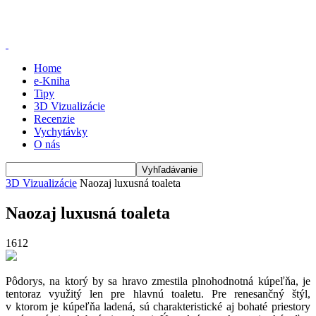
Home
e-Kniha
Tipy
3D Vizualizácie
Recenzie
Vychytávky
O nás
3D Vizualizácie
Naozaj luxusná toaleta
Naozaj luxusná toaleta
1612
Pôdorys, na ktorý by sa hravo zmestila plnohodnotná kúpeľňa, je
tentoraz využitý len pre hlavnú toaletu. Pre renesančný štýl,
v ktorom je kúpeľňa ladená, sú charakteristické aj bohaté priestory