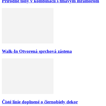
Prírodné tóny v kombinácii s tmavým mramorom
Walk-In Otvorená sprchová zástena
Čisté línie doplnené o čiernobiely dekor