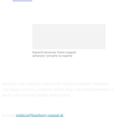
Najväčší slovenský Online magazín
zameraný výhradne na kúpeľne
Inšpirujte sa pri realizácii a zariaďovaní vašej novej kúpeľne. Prinášame
vám nápady, inovácie a dizajnové riešenia, ktoré vám pomôžu predstaviť si,
ako by vaša vysnívaná kúpeľňa mohla vyzerať.
Kontakt:
redakcia@kupelnovy-manual.sk