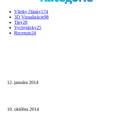
Všetky články
174
3D Vizualizácie
98
Tipy
28
Vychytávky
25
Recenzie
24
TOP INŠPIRÁCIE
Malá bytová kúpeľňa na hnedom základe
12. januára 2014
Paneláková kúpeľňa v sivom prevedení
10. októbra 2014
Dômyselne riešená kúpeľňa v montovanej drevostavbe