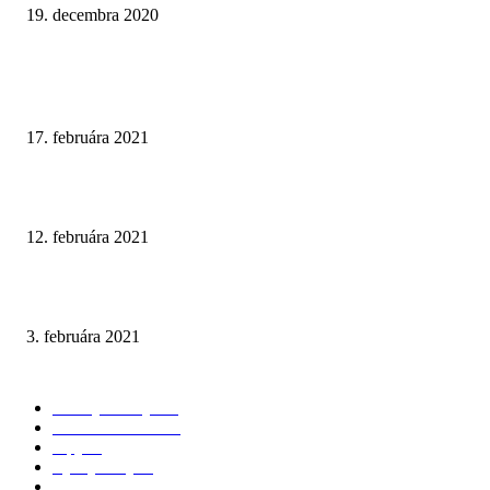
19. decembra 2020
NAJNOVŠIE ČLÁNKY
Ako čistiť batérie v kúpeľni a ktoré prípravky sú najúčinnejšie?
17. februára 2021
Prírodné tóny v kombinácii s tmavým mramorom
12. februára 2021
Walk-In Otvorená sprchová zástena
3. februára 2021
KATEGÓRIE
Všetky články
174
3D Vizualizácie
98
Tipy
28
Vychytávky
25
Recenzie
24