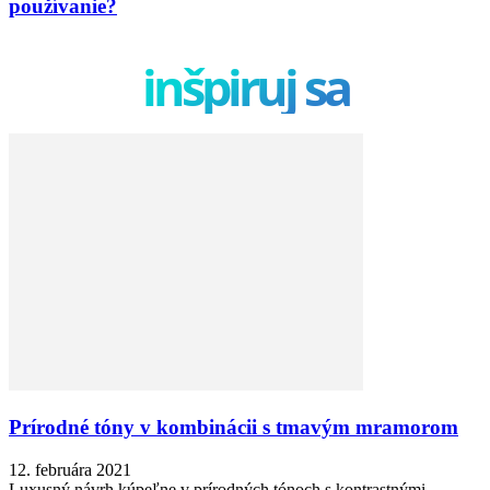
používanie?
inšpiruj sa
Prírodné tóny v kombinácii s tmavým mramorom
12. februára 2021
Luxusný návrh kúpeľne v prírodných tónoch s kontrastnými