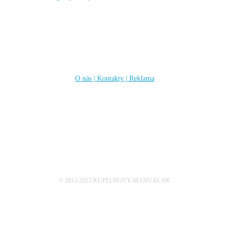
Informácie
O nás | Kontakty | Reklama
Sleduj nás
© 2013-2023 KUPELNOVY-MANUAL.SK