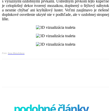
s výraznými ozdobnými prvkami. Ústredným prvkom tejto kúpeľne
je celoplošný dekor tvorený mozaikou, doplnený o štýlový nábytok
a nesmie chýbať ani kryštálový luster. Veľmi zaujímavo je riešené
doplnkové osvetlenie ukryté nie v podhľade, ale v ozdobnej stropnej
lište.
Foto:
Inna Menshikova
podobné články
..