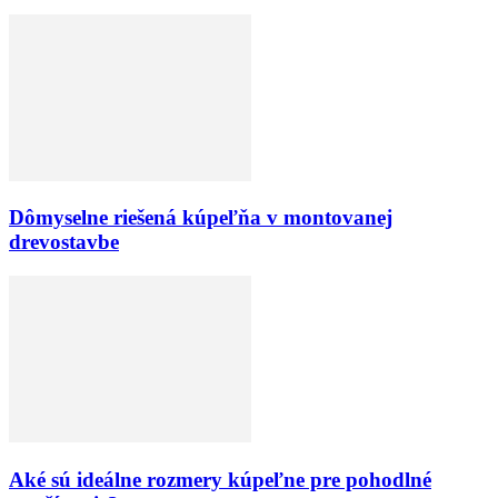
Dômyselne riešená kúpeľňa v montovanej
drevostavbe
Aké sú ideálne rozmery kúpeľne pre pohodlné