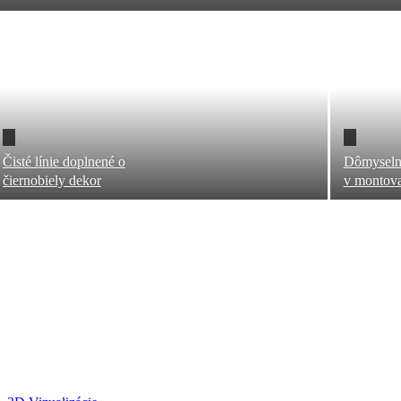
Čisté línie doplnené o
Dômyselne
čiernobiely dekor
v montova