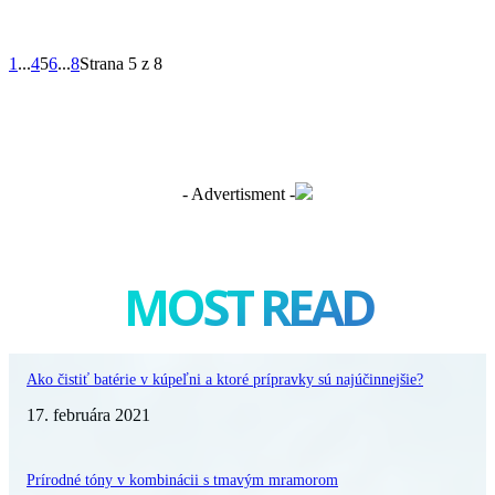
1
...
4
5
6
...
8
Strana 5 z 8
- Advertisment -
MOST READ
Ako čistiť batérie v kúpeľni a ktoré prípravky sú najúčinnejšie?
17. februára 2021
Prírodné tóny v kombinácii s tmavým mramorom