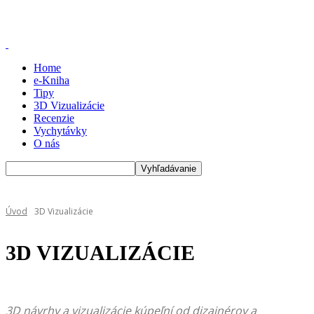
Home
e-Kniha
Tipy
3D Vizualizácie
Recenzie
Vychytávky
O nás
Úvod
3D Vizualizácie
3D VIZUALIZÁCIE
3D návrhy a vizualizácie kúpeľní od dizajnérov a