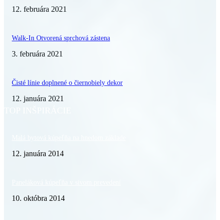
12. februára 2021
Walk-In Otvorená sprchová zástena
3. februára 2021
Čisté línie doplnené o čiernobiely dekor
12. januára 2021
TOP INŠPIRÁCIE
Malá bytová kúpeľňa na hnedom základe
12. januára 2014
Paneláková kúpeľňa v sivom prevedení
10. októbra 2014