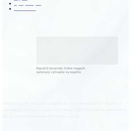
Vychytávky
25
Recenzie
24
Najväčší slovenský Online magazín
zameraný výhradne na kúpeľne
Inšpirujte sa pri realizácii a zariaďovaní vašej novej kúpeľne. Prinášame
vám nápady, inovácie a dizajnové riešenia, ktoré vám pomôžu predstaviť si,
ako by vaša vysnívaná kúpeľňa mohla vyzerať.