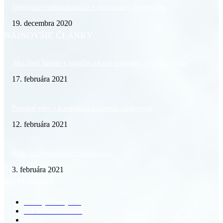
Dômyselne riešená kúpeľňa v montovanej drevostavbe
19. decembra 2020
NAJNOVŠIE ČLÁNKY
Ako čistiť batérie v kúpeľni a ktoré prípravky sú najúčinnejšie?
17. februára 2021
Prírodné tóny v kombinácii s tmavým mramorom
12. februára 2021
Walk-In Otvorená sprchová zástena
3. februára 2021
KATEGÓRIE
Všetky články
174
3D Vizualizácie
98
Tipy
28