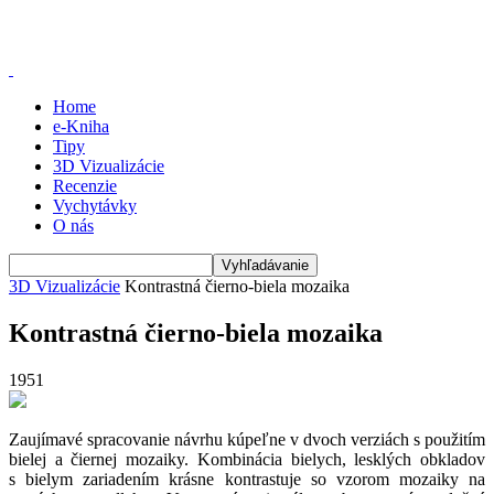
Home
e-Kniha
Tipy
3D Vizualizácie
Recenzie
Vychytávky
O nás
3D Vizualizácie
Kontrastná čierno-biela mozaika
Kontrastná čierno-biela mozaika
1951
Zaujímavé spracovanie návrhu kúpeľne v dvoch verziách s použitím
bielej a čiernej mozaiky. Kombinácia bielych, lesklých obkladov
s bielym zariadením krásne kontrastuje so vzorom mozaiky na