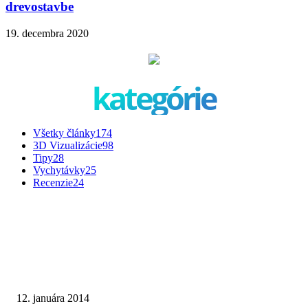
drevostavbe
19. decembra 2020
kategórie
Všetky články
174
3D Vizualizácie
98
Tipy
28
Vychytávky
25
Recenzie
24
TOP INŠPIRÁCIE
Malá bytová kúpeľňa na hnedom základe
12. januára 2014