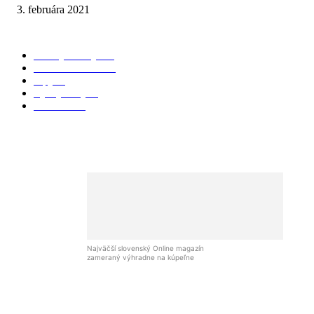
3. februára 2021
KATEGÓRIE
Všetky články
174
3D Vizualizácie
98
Tipy
28
Vychytávky
25
Recenzie
24
Najväčší slovenský Online magazín
zameraný výhradne na kúpeľne