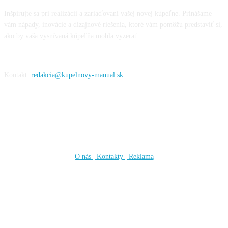
Inšpirujte sa pri realizácii a zariaďovaní vašej novej kúpeľne. Prinášame
vám nápady, inovácie a dizajnové riešenia, ktoré vám pomôžu predstaviť si,
ako by vaša vysnívaná kúpeľňa mohla vyzerať.
Kontakt:
redakcia@kupelnovy-manual.sk
Informácie
O nás | Kontakty | Reklama
Sleduj nás