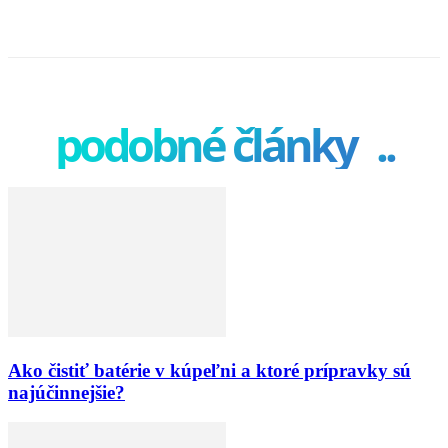
podobné články
..
Ako čistiť batérie v kúpeľni a ktoré prípravky sú
najúčinnejšie?