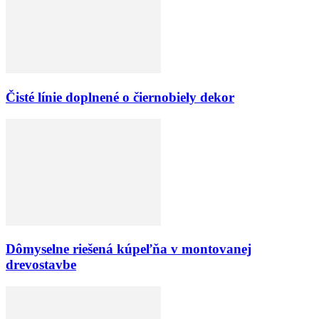
Čisté línie doplnené o čiernobiely dekor
Dômyselne riešená kúpeľňa v montovanej
drevostavbe