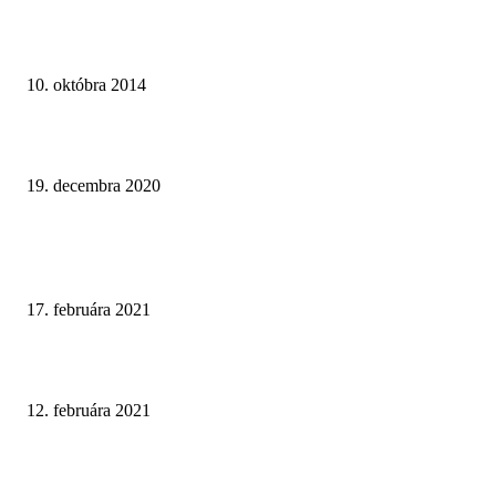
Paneláková kúpeľňa v sivom prevedení
10. októbra 2014
Dômyselne riešená kúpeľňa v montovanej drevostavbe
19. decembra 2020
NAJNOVŠIE ČLÁNKY
Ako čistiť batérie v kúpeľni a ktoré prípravky sú najúčinnejšie?
17. februára 2021
Prírodné tóny v kombinácii s tmavým mramorom
12. februára 2021
Walk-In Otvorená sprchová zástena