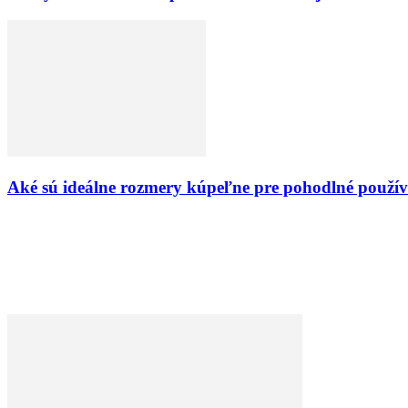
Aké sú ideálne rozmery kúpeľne pre pohodlné použív