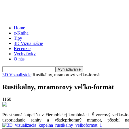
Home
e-Kniha
Tipy
3D Vizualizácie
Recenzie
Vychytávky
O nás
3D Vizualizácie
Rustikálny, mramorový veľko-formát
Rustikálny, mramorový veľko-formát
1160
Priestranná kúpeľňa v čiernobielej kombinácii. Štvorcový veľko-f
usporiadanie sanity a všadeprítomný mramor, pôsobí n