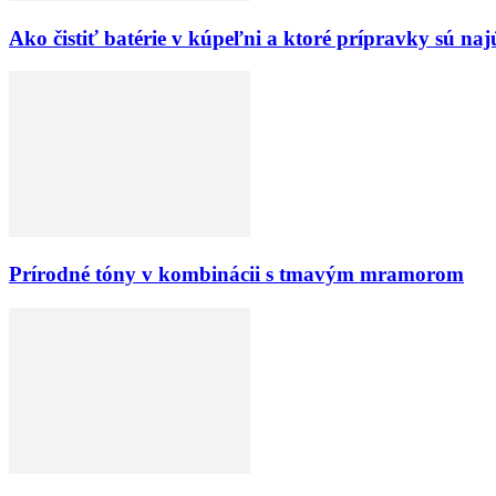
Ako čistiť batérie v kúpeľni a ktoré prípravky sú naj
Prírodné tóny v kombinácii s tmavým mramorom