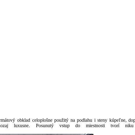
ormátový obklad celoplošne použitý na podlahu i steny kúpeľne, do
aozaj luxusne. Posunutý vstup do miestnosti tvorí ni