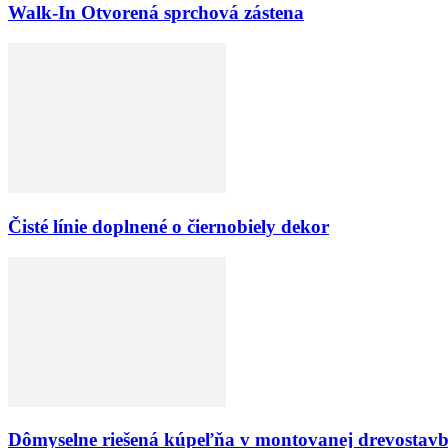
Walk-In Otvorená sprchová zástena
Čisté línie doplnené o čiernobiely dekor
Dômyselne riešená kúpeľňa v montovanej drevostav