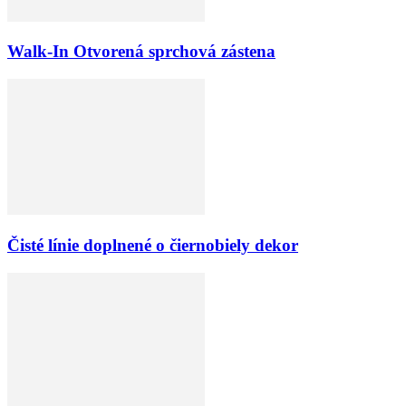
Walk-In Otvorená sprchová zástena
Čisté línie doplnené o čiernobiely dekor