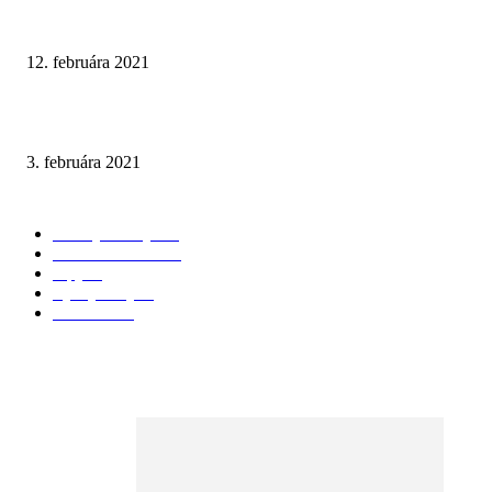
Prírodné tóny v kombinácii s tmavým mramorom
12. februára 2021
Walk-In Otvorená sprchová zástena
3. februára 2021
KATEGÓRIE
Všetky články
174
3D Vizualizácie
98
Tipy
28
Vychytávky
25
Recenzie
24