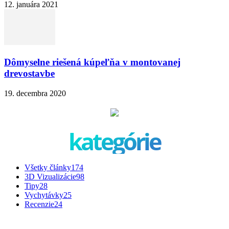
12. januára 2021
Dômyselne riešená kúpeľňa v montovanej
drevostavbe
19. decembra 2020
kategórie
Všetky články
174
3D Vizualizácie
98
Tipy
28
Vychytávky
25
Recenzie
24