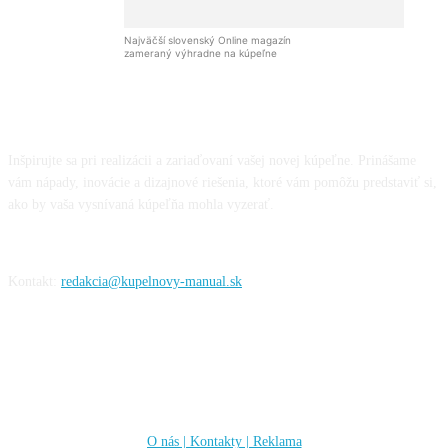
Najväčší slovenský Online magazín
zameraný výhradne na kúpeľne
Inšpirujte sa pri realizácii a zariaďovaní vašej novej kúpeľne. Prinášame
vám nápady, inovácie a dizajnové riešenia, ktoré vám pomôžu predstaviť si,
ako by vaša vysnívaná kúpeľňa mohla vyzerať.
Kontakt:
redakcia@kupelnovy-manual.sk
Informácie
O nás | Kontakty | Reklama