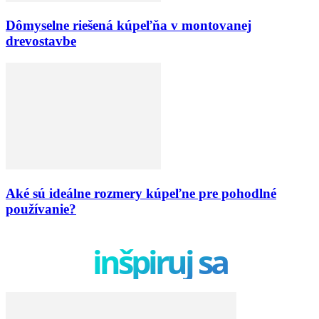
Dômyselne riešená kúpeľňa v montovanej
drevostavbe
Aké sú ideálne rozmery kúpeľne pre pohodlné
používanie?
inšpiruj sa