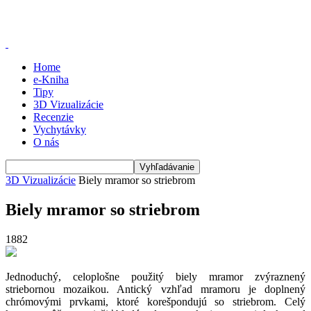
Home
e-Kniha
Tipy
3D Vizualizácie
Recenzie
Vychytávky
O nás
3D Vizualizácie
Biely mramor so striebrom
Biely mramor so striebrom
1882
Jednoduchý, celoplošne použitý biely mramor zvýraznený
striebornou mozaikou. Antický vzhľad mramoru je doplnený
chrómovými prvkami, ktoré korešpondujú so striebrom. Celý