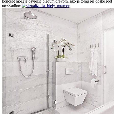
koncept môžete osviežiť bledým drevom, ako je tomu pri doske pod
umývadlom.