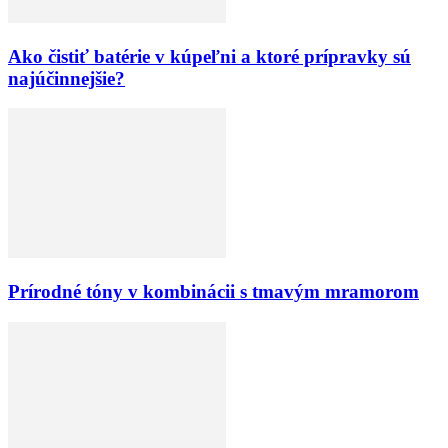
Ako čistiť batérie v kúpeľni a ktoré prípravky sú
najúčinnejšie?
Prírodné tóny v kombinácii s tmavým mramorom