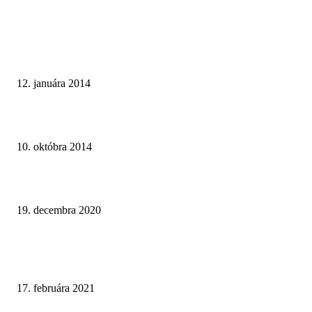
TOP INŠPIRÁCIE
Malá bytová kúpeľňa na hnedom základe
12. januára 2014
Paneláková kúpeľňa v sivom prevedení
10. októbra 2014
Dômyselne riešená kúpeľňa v montovanej drevostavbe
19. decembra 2020
NAJNOVŠIE ČLÁNKY
Ako čistiť batérie v kúpeľni a ktoré prípravky sú najúčinnejšie?
17. februára 2021