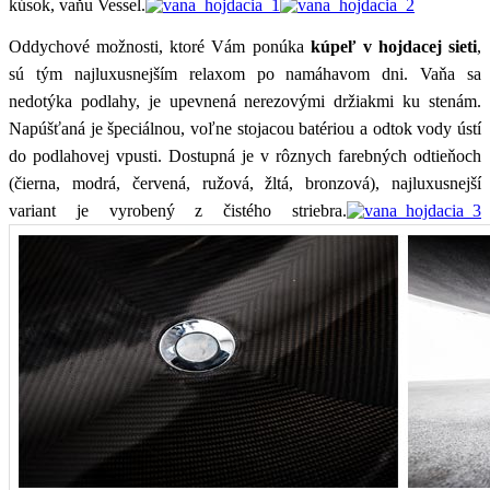
kúsok, vaňu Vessel.
Oddychové možnosti, ktoré Vám ponúka
kúpeľ v hojdacej sieti
,
sú tým najluxusnejším relaxom po namáhavom dni. Vaňa sa
nedotýka podlahy, je upevnená nerezovými držiakmi ku stenám.
Napúšťaná je špeciálnou, voľne stojacou batériou a odtok vody ústí
do podlahovej vpusti. Dostupná je v rôznych farebných odtieňoch
(čierna, modrá, červená, ružová, žltá, bronzová), najluxusnejší
variant je vyrobený z čistého striebra.