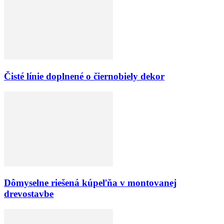
Čisté línie doplnené o čiernobiely dekor
Dômyselne riešená kúpeľňa v montovanej
drevostavbe