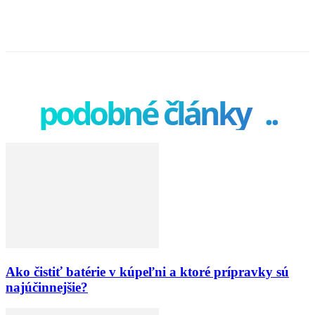
podobné články
..
Ako čistiť batérie v kúpeľni a ktoré prípravky sú
najúčinnejšie?