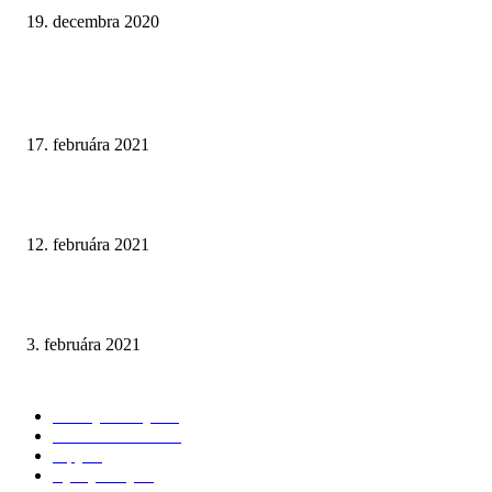
19. decembra 2020
NAJNOVŠIE ČLÁNKY
Ako čistiť batérie v kúpeľni a ktoré prípravky sú najúčinnejšie?
17. februára 2021
Prírodné tóny v kombinácii s tmavým mramorom
12. februára 2021
Walk-In Otvorená sprchová zástena
3. februára 2021
KATEGÓRIE
Všetky články
174
3D Vizualizácie
98
Tipy
28
Vychytávky
25