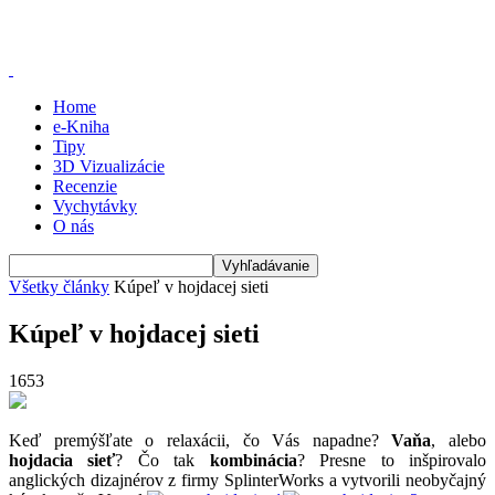
Home
e-Kniha
Tipy
3D Vizualizácie
Recenzie
Vychytávky
O nás
Všetky články
Kúpeľ v hojdacej sieti
Kúpeľ v hojdacej sieti
1653
Keď premýšľate o relaxácii, čo Vás napadne?
Vaňa
, alebo
hojdacia sieť
? Čo tak
kombinácia
? Presne to inšpirovalo
anglických dizajnérov z firmy SplinterWorks a vytvorili neobyčajný