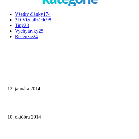
Všetky články
174
3D Vizualizácie
98
Tipy
28
Vychytávky
25
Recenzie
24
TOP INŠPIRÁCIE
Malá bytová kúpeľňa na hnedom základe
12. januára 2014
Paneláková kúpeľňa v sivom prevedení
10. októbra 2014
Dômyselne riešená kúpeľňa v montovanej drevostavbe