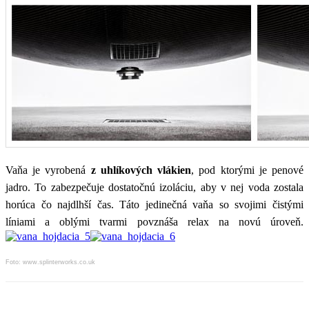
Vaňa je vyrobená
z uhlíkových vlákien
, pod ktorými je penové
jadro. To zabezpečuje dostatočnú izoláciu, aby v nej voda zostala
horúca čo najdlhší čas. Táto jedinečná vaňa so svojimi čistými
líniami a oblými tvarmi povznáša relax na novú úroveň.
Foto: www.splinterworks.co.uk