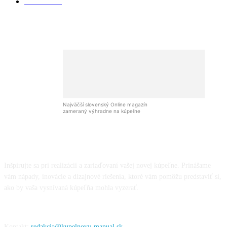
Recenzie
24
Najväčší slovenský Online magazín
zameraný výhradne na kúpeľne
Inšpirujte sa pri realizácii a zariaďovaní vašej novej kúpeľne. Prinášame
vám nápady, inovácie a dizajnové riešenia, ktoré vám pomôžu predstaviť si,
ako by vaša vysnívaná kúpeľňa mohla vyzerať.
Kontakt:
redakcia@kupelnovy-manual.sk