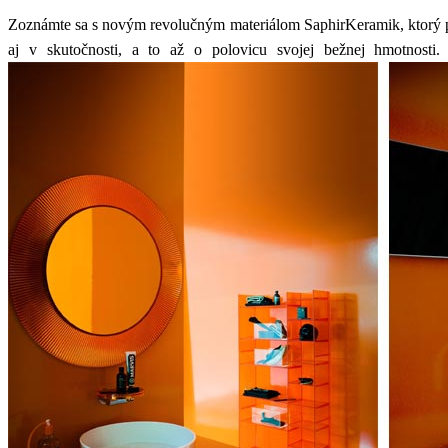
Zoznámte sa s novým revolučným materiálom SaphirKeramik, ktorý po
aj v skutočnosti, a to až o polovicu svojej bežnej hmotnosti