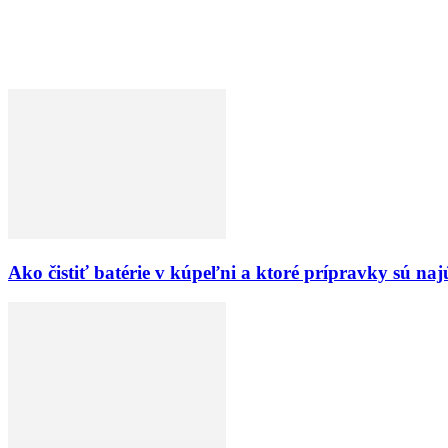
Ako čistiť batérie v kúpeľni a ktoré prípravky sú naj