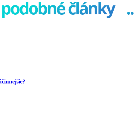
podobné články
..
účinnejšie?