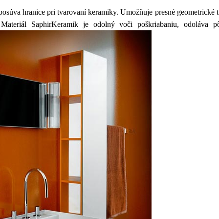
súva hranice pri tvarovaní keramiky. Umožňuje presné geometrické tv
. Materiál SaphirKeramik je odolný voči poškriabaniu, odoláva p