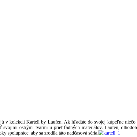
ú v kolekcii Kartell by Laufen. Ak hľadáte do svojej kúpeľne niečo v
sť svojimi ostrými tvarmi u priehľadných materiálov. Laufen, dlhodobo
oky spolupráce, aby sa zrodila táto nadčasová séria.