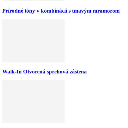
Prírodné tóny v kombinácii s tmavým mramorom
Walk-In Otvorená sprchová zástena