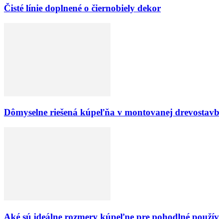
Čisté línie doplnené o čiernobiely dekor
Dômyselne riešená kúpeľňa v montovanej drevostav
Aké sú ideálne rozmery kúpeľne pre pohodlné použív