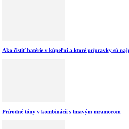
Ako čistiť batérie v kúpeľni a ktoré prípravky sú naj
Prírodné tóny v kombinácii s tmavým mramorom