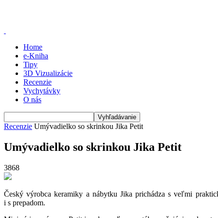
Home
e-Kniha
Tipy
3D Vizualizácie
Recenzie
Vychytávky
O nás
Recenzie
Umývadielko so skrinkou Jika Petit
Umývadielko so skrinkou Jika Petit
3868
Český výrobca keramiky a nábytku Jika prichádza s veľmi prakt
i s prepadom.