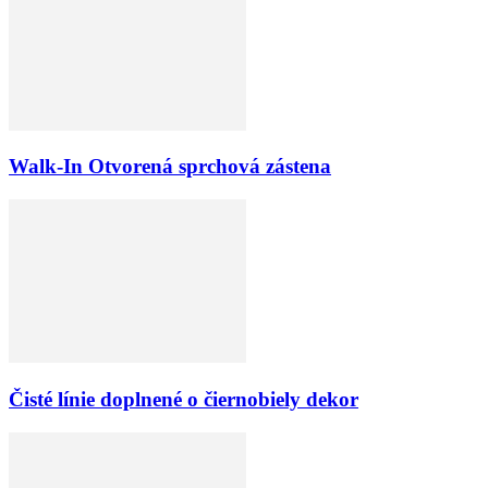
Walk-In Otvorená sprchová zástena
Čisté línie doplnené o čiernobiely dekor