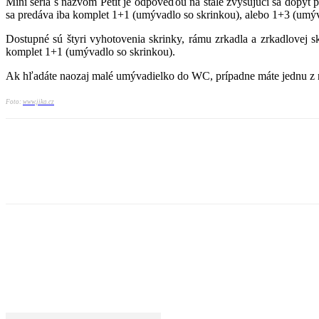
Mini séria s názvom Petit je odpoveďou na stále zvyšujúci sa dopyt
sa predáva iba komplet 1+1 (umývadlo so skrinkou), alebo 1+3 (umýv
Dostupné sú štyri vyhotovenia skrinky, rámu zrkadla a zrkadlovej sk
komplet 1+1 (umývadlo so skrinkou).
Ak hľadáte naozaj malé umývadielko do WC, prípadne máte jednu z n
Foto:
www.jika.cz
Zdieľaj