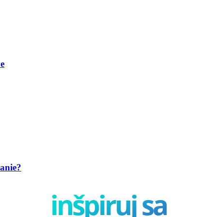
be
anie?
inšpiruj sa