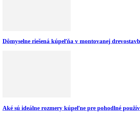
Dômyselne riešená kúpeľňa v montovanej drevostav
Aké sú ideálne rozmery kúpeľne pre pohodlné použív