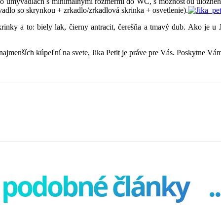
 po umývadlách s minimálnymi rozmermi do WC, s možnosťou úložného pri
adlo so skrynkou + zrkadlo/zrkadlová skrinka + osvetlenie).
rinky a to: biely lak, čierny antracit, čerešňa a tmavý dub. Ako je 
ajmenších kúpeľní na svete, Jika Petit je práve pre Vás. Poskytne V
podobné články
..