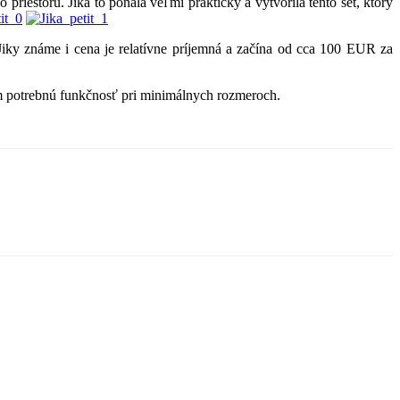
estoru. Jika to poňala veľmi prakticky a vytvorila tento set, ktorý
u Jiky známe i cena je relatívne príjemná a začína od cca 100 EUR za
ám potrebnú funkčnosť pri minimálnych rozmeroch.