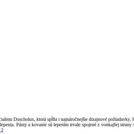
ialistu Duscholux, ktorá spĺňa i najnáročnejšie dizajnové požiadavky.
u lepenia. Pánty a kovanie sú lepením trvale spojené z vonkajšej stra