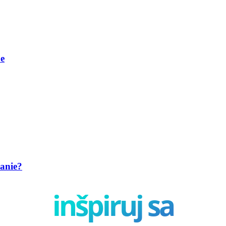
be
anie?
inšpiruj sa