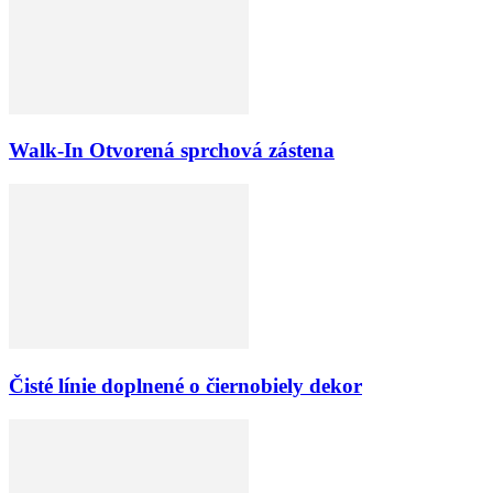
Walk-In Otvorená sprchová zástena
Čisté línie doplnené o čiernobiely dekor