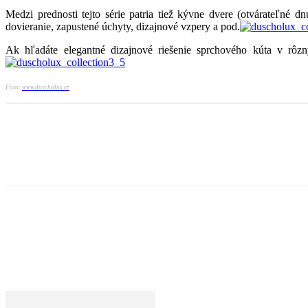
Medzi prednosti tejto série patria tiež kývne dvere (otvárateľné
dovieranie, zapustené úchyty, dizajnové vzpery a pod.
Ak hľadáte elegantné dizajnové riešenie sprchového kúta v rôz
Foto:
www.duscholux.cz
Zdieľaj