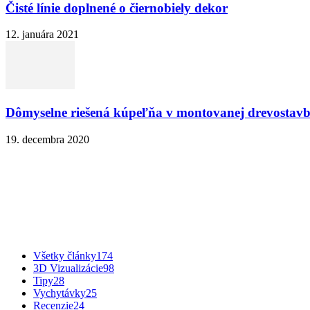
Čisté línie doplnené o čiernobiely dekor
12. januára 2021
Dômyselne riešená kúpeľňa v montovanej drevostav
19. decembra 2020
Všetky články
174
3D Vizualizácie
98
Tipy
28
Vychytávky
25
Recenzie
24