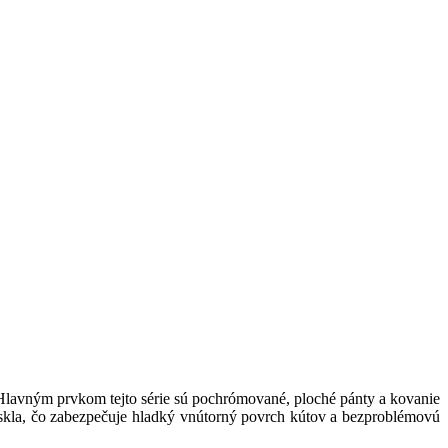
 Hlavným prvkom tejto série sú pochrómované, ploché pánty a kovanie
ny skla, čo zabezpečuje hladký vnútorný povrch kútov a bezproblémovú