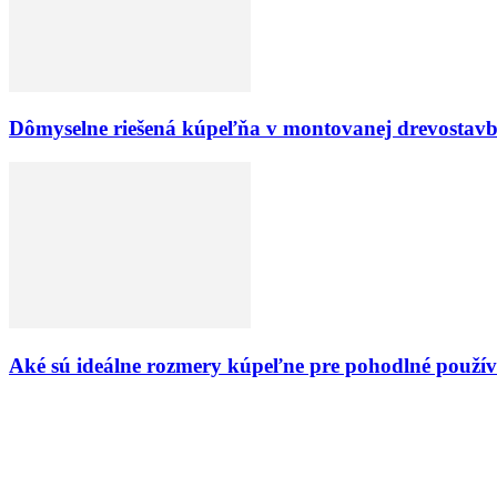
Dômyselne riešená kúpeľňa v montovanej drevostav
Aké sú ideálne rozmery kúpeľne pre pohodlné použív