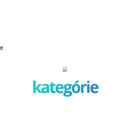
be
kategórie