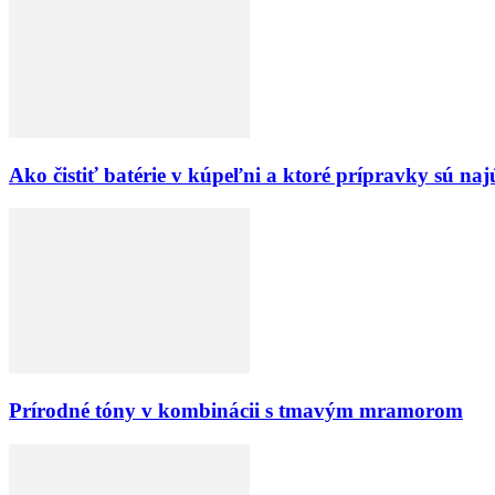
Ako čistiť batérie v kúpeľni a ktoré prípravky sú naj
Prírodné tóny v kombinácii s tmavým mramorom