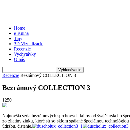
Home
e-Kniha
Tipy
3D Vizualizácie
Recenzie
Vychytávky
O nás
Recenzie
Bezrámový COLLECTION 3
Bezrámový COLLECTION 3
1250
Najnovšia séria bezrámových sprchových kútov od švajčiarskeho špec
zo zliatiny zinku, ktoré sú so sklom spájané špeciálnou technológio
údržbu, čistenie.