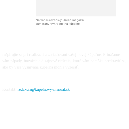
Najväčší slovenský Online magazín
zameraný výhradne na kúpeľne
Inšpirujte sa pri realizácii a zariaďovaní vašej novej kúpeľne. Prinášame
vám nápady, inovácie a dizajnové riešenia, ktoré vám pomôžu predstaviť si,
ako by vaša vysnívaná kúpeľňa mohla vyzerať.
Kontakt:
redakcia@kupelnovy-manual.sk
Informácie