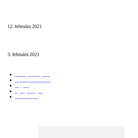
Prírodné tóny v kombinácii s tmavým mramorom
12. februára 2021
Walk-In Otvorená sprchová zástena
3. februára 2021
KATEGÓRIE
Všetky články
174
3D Vizualizácie
98
Tipy
28
Vychytávky
25
Recenzie
24