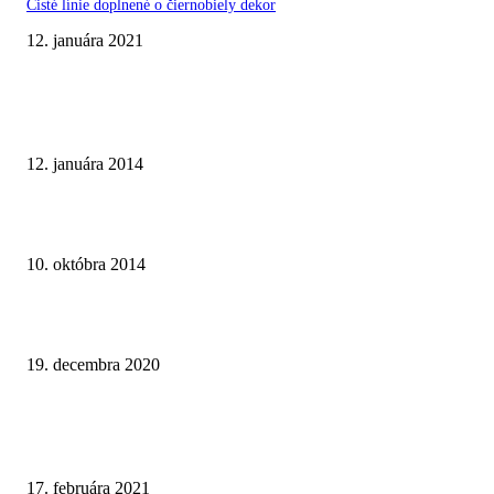
Čisté línie doplnené o čiernobiely dekor
12. januára 2021
TOP INŠPIRÁCIE
Malá bytová kúpeľňa na hnedom základe
12. januára 2014
Paneláková kúpeľňa v sivom prevedení
10. októbra 2014
Dômyselne riešená kúpeľňa v montovanej drevostavbe
19. decembra 2020
NAJNOVŠIE ČLÁNKY
Ako čistiť batérie v kúpeľni a ktoré prípravky sú najúčinnejšie?
17. februára 2021