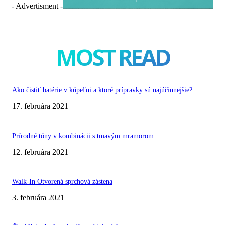
- Advertisment -
MOST READ
Ako čistiť batérie v kúpeľni a ktoré prípravky sú najúčinnejšie?
17. februára 2021
Prírodné tóny v kombinácii s tmavým mramorom
12. februára 2021
Walk-In Otvorená sprchová zástena
3. februára 2021