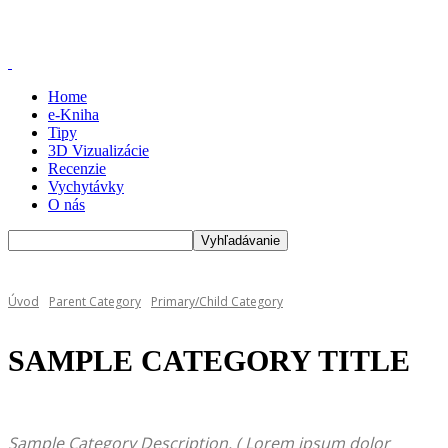
Home
e-Kniha
Tipy
3D Vizualizácie
Recenzie
Vychytávky
O nás
Úvod
Parent Category
Primary/Child Category
SAMPLE CATEGORY TITLE
Sample Category Description. ( Lorem ipsum dolor